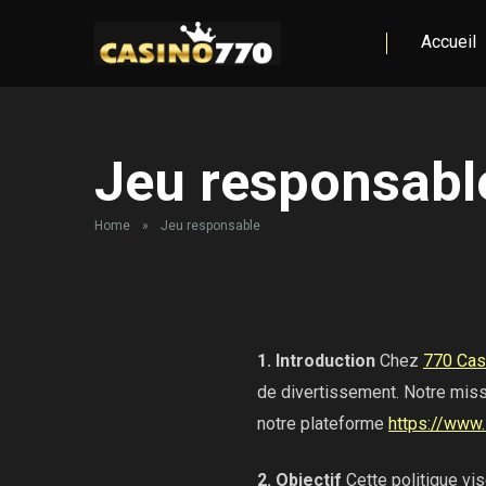
Accueil
Jeu responsabl
Home
»
Jeu responsable
1. Introduction
Chez
770 Cas
de divertissement. Notre missi
notre plateforme
https://www
2. Objectif
Cette politique vi