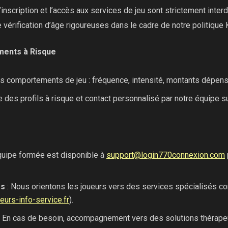
inscription et l’accès aux services de jeu sont strictement inter
vérification d’âge rigoureuses dans le cadre de notre politique 
ments à Risque
es comportements de jeu : fréquence, intensité, montants dépen
e des profils à risque et contact personnalisé par notre équipe s
quipe formée est disponible à
support@login770connexion.com
es
: Nous orientons les joueurs vers des services spécialisés 
urs-info-service.fr
).
: En cas de besoin, accompagnement vers des solutions thérape