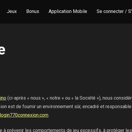
Jeux
Bonus
Application Mobile
Se connecter / S’
e
ino
(ci-après « nous », « notre » ou « la Société »), nous consi
on est de fournir un environnement sûr, encadré et responsable à
.login770connexion.com
.
se à prévenir les comportements de jeu excessifs, à protéger les