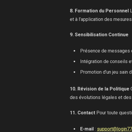
8. Formation du Personnel
L
et à l’application des mesures
9. Sensibilisation Continue
Présence de messages de
Intégration de conseils e
Promotion d’un jeu sain 
10. Révision de la Politique
C
des évolutions légales et des
11. Contact
Pour toute questi
E-mail
:
support@login7